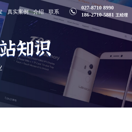
027-8710 8990
发
真实案例
介绍
联系
186-2710-5881
王经理
建站知识
业