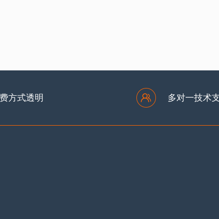
注意的地方
搜索引擎如何抓取关键词优化排名？网站
何...
费方式透明
多对一技术