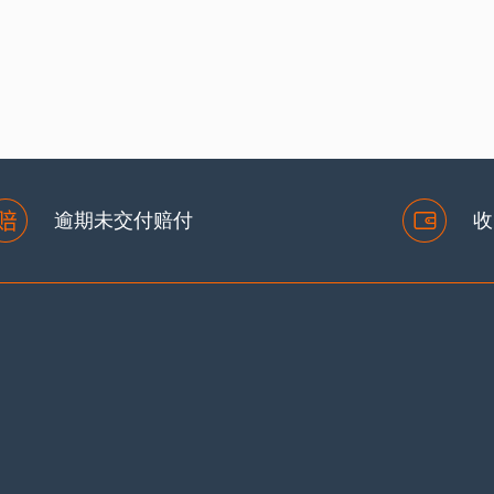
探讨如何把握网站建设的价格？
武汉网站制作需要
逾期未交付赔付
收