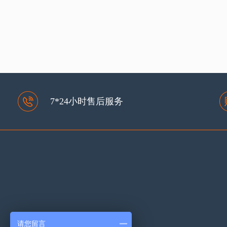
设计精良的高端网站建设必备！浅析六个关
详细
键...
7*24小时售后服务
请您留言