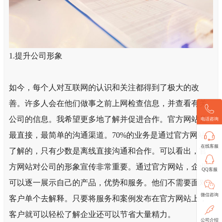
1.提升公司形象
如今，每个人对互联网的认识和关注都得到了极大的改
善。许多人会在他们做事之前上网检查信息，并查看有关
公司的信息。我希望更多地了解并促进合作。官方网站是
最直接，最简单的沟通渠道。70%的业务是通过官方网站
了解的，只有少数是离线直接沟通和合作。可以看出，官
方网站对公司的形象宣传非常重要。通过官方网站，企业
可以逐一展示自己的产品，优势和服务。他们不需要面对
客户单个去解释。只要将服务和案例发布在官方网站上，
客户就可以轻松了解企业还可以节省大量精力。