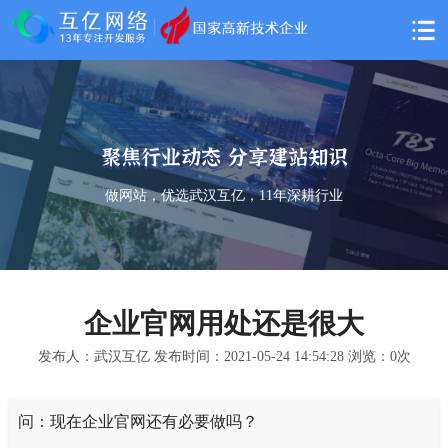
聚焦行业动态 分享建站知识
做网站，优选武汉互亿，11年深耕行业
企业官网用处还是很大
发布人：武汉互亿 发布时间：2021-05-24 14:54:28 浏览：
0
次
问：现在企业官网还有必要做吗？