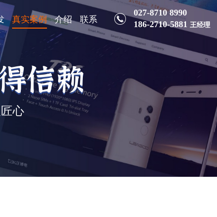
027-8710 8990
发
真实案例
介绍
联系
186-2710-5881
王经理
值得信赖
人匠心