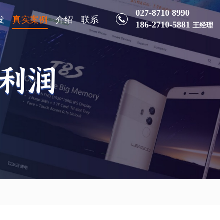
027-8710 8990
发
真实案例
介绍
联系
186-2710-5881
王经理
理利润